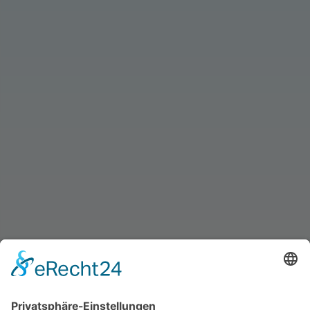
info@schmid-kaeltetechnik.de
24/7 Servicehotline für unsere Kunden:
0171 65 65 65 0
BRÜHLSTRASSE 1, 73479 ELLWANGEN