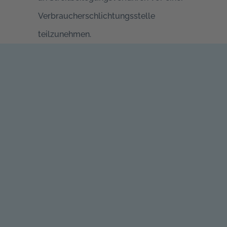
Verbraucherschlichtungsstelle
teilzunehmen.
━ Kontakt
BEREIT FÜR
OPTIMALE