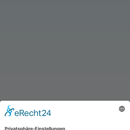
info@schmid-kaeltetechnik.de
24/7 Servicehotline für unsere Kunden:
0171 65 65 65 0
BRÜHLSTRASSE 1, 73479 ELLWANGEN