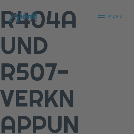
R404A
MENU
UND
R507-
VERKN
APPUN