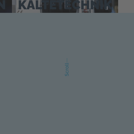
N
KÄLTETECHNIK
Scroll
━ Kontakt